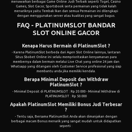
menawarkan berbagai Game Online Judi Terbaik seperti Togel, Casino
Games, Slot Gacor, Sportsbook serta permainan yang tidak kalah
menariknya yaitu Tembak Ikan dan semua Permainan ini dilengkapi
dengan menggunakan server atau kualitas yang sangat bagus.
FAQ - PLATINUMSLOT BANDAR
SLOT ONLINE GACOR
Kenapa Harus Bermain di PlatinumSlot ?
- Karena PlatinumSlot berbeda dari Agen Slot Online lainnya, lantaran
Situs Sbobet Online ini selalu memprioritaskan kenyamanan para
membernya dalam bermain melalui Live Chat yang online 24 jam dan
Whatsapp yang ditangani oleh Customer Service profesional yang siap
membantu anda jika memiliki kendala.
Berapa Minimal Deposit dan Withdraw
PlatinumSlot ?
- Minimal Deposit di PLATINUMSLOT : Rp 20.000 - Minimal Withdraw di
PLATINUMSLOT : Rp 50.000
Apakah PlatinumSlot Memiliki Bonus Judi Terbesar
?
- Tentu saja, Bersama PlatinumSlot Anda akan dimanjakan dengan
berbagai macam Bonus menarik yang sangat mudah untuk didapatkan
seperti :