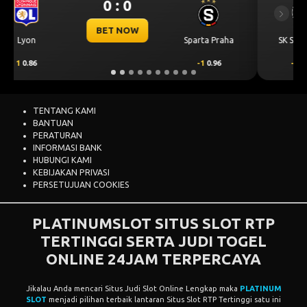
0 : 0
Previous
Next
BET NOW
Praha
SK Sturm Graz
Fenerbahce
96
-0.5
0.95
0.5
0.87
TENTANG KAMI
BANTUAN
PERATURAN
INFORMASI BANK
HUBUNGI KAMI
KEBIJAKAN PRIVASI
PERSETUJUAN COOKIES
PLATINUMSLOT SITUS SLOT RTP
TERTINGGI SERTA JUDI TOGEL
ONLINE 24JAM TERPERCAYA
Jikalau Anda mencari Situs Judi Slot Online Lengkap maka
PLATINUM
SLOT
menjadi pilihan terbaik lantaran Situs Slot RTP Tertinggi satu ini