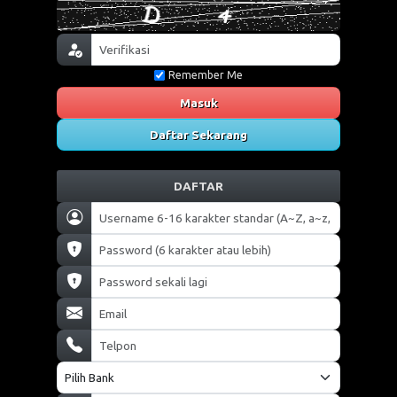
Remember Me
Masuk
Daftar Sekarang
DAFTAR